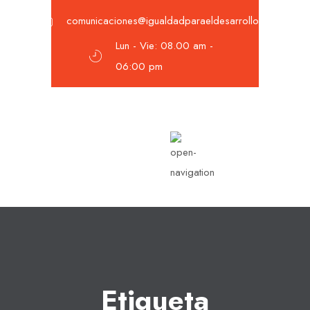
comunicaciones@igualdadparaeldesarrollo.org
Lun - Vie: 08.00 am -
06:00 pm
Etiqueta