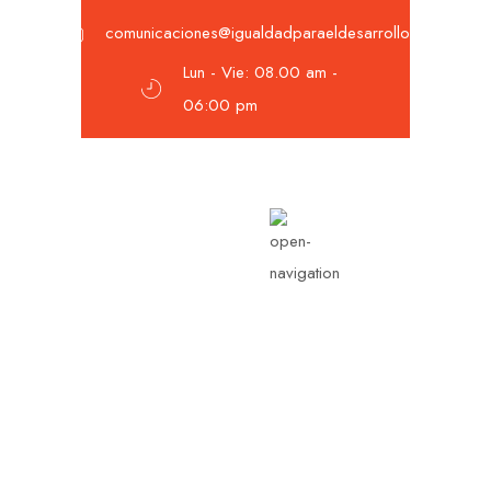
comunicaciones@igualdadparaeldesarrollo.org
Lun - Vie: 08.00 am -
06:00 pm
Single Post