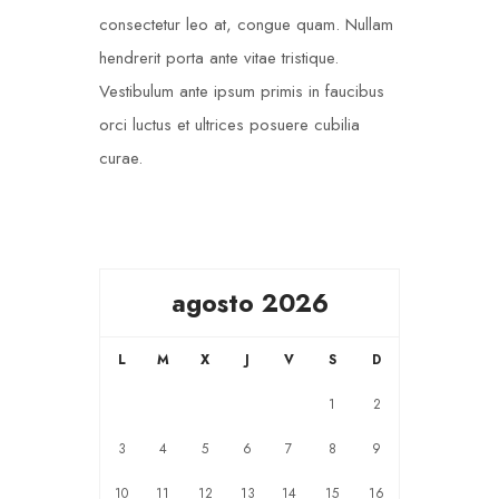
consectetur leo at, congue quam. Nullam
hendrerit porta ante vitae tristique.
Vestibulum ante ipsum primis in faucibus
orci luctus et ultrices posuere cubilia
curae.
agosto 2026
L
M
X
J
V
S
D
1
2
3
4
5
6
7
8
9
10
11
12
13
14
15
16