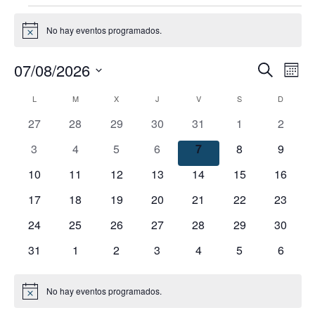
No hay eventos programados.
Aviso
07/08/2026
Na
Naveg
Buscar
Mes
Selecciona
de
Calendario
L
M
X
J
V
S
D
de
la
vist
0
0
0
0
0
0
0
27
28
29
30
31
1
2
fecha.
de
búsqu
de
eventos
eventos
eventos
eventos
eventos
eventos
evento
0
0
0
0
0
0
0
3
4
5
6
7
8
9
Eve
eventos
eventos
eventos
eventos
eventos
eventos
evento
Eventos
y
0
0
0
0
0
0
0
10
11
12
13
14
15
16
eventos
eventos
eventos
eventos
eventos
eventos
eventos
0
0
0
0
0
0
0
17
18
19
20
21
22
23
vistas
eventos
eventos
eventos
eventos
eventos
eventos
eventos
0
0
0
0
0
0
0
24
25
26
27
28
29
30
de
eventos
eventos
eventos
eventos
eventos
eventos
eventos
0
0
0
0
0
0
0
31
1
2
3
4
5
6
eventos
eventos
eventos
eventos
eventos
eventos
evento
Event
No hay eventos programados.
Aviso