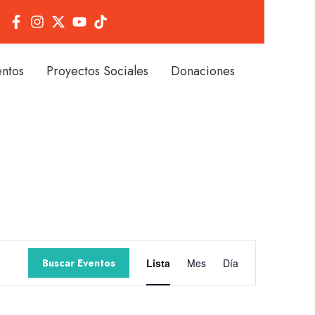
entos
Proyectos Sociales
Donaciones
Navegación
Buscar Eventos
Lista
Mes
Día
de
vistas