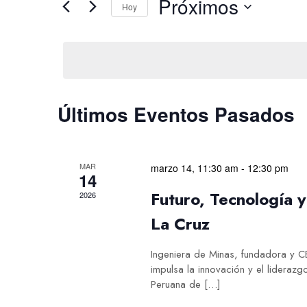
Próximos
búsqueda
clave.
Hoy
Busca
Selecciona
y
Eventos
la
para
fecha.
vistas
la
de
palabra
Últimos Eventos Pasados
clave.
Eventos
MAR
marzo 14, 11:30 am
-
12:30 pm
14
Futuro, Tecnología 
2026
La Cruz
Ingeniera de Minas, fundadora y 
impulsa la innovación y el liderazg
Peruana de […]