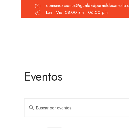
comunicaciones@igualdadparaeldesarrollo.
Lun - Vie: 08.00 am - 06:00 pm
Eventos
Navegación
Introduce
la
de
palabra